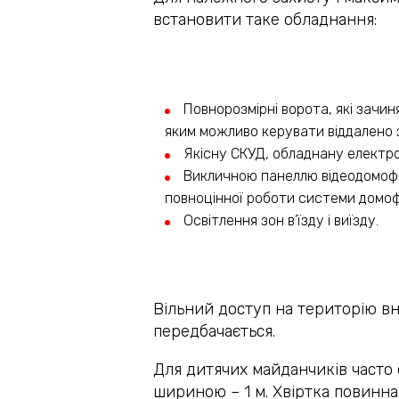
встановити таке обладнання:
Повнорозмірні ворота, які зачи
яким можливо керувати віддалено 
Якісну СКУД, обладнану електро
Викличною панеллю відеодомофо
повноцінної роботи системи домо
Освітлення зон в’їзду і виїзду.
Вільний доступ на територію в
передбачається.
Для дитячих майданчиків часто 
шириною – 1 м. Хвіртка повинна