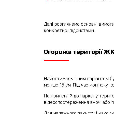
Далі розглянемо основні вимог
конкретної підсистеми.
Огорожа території Ж
Найоптимальнішим варіантом буд
менше 15 см. Під час монтажу ко
На прилеглій до паркану терито
відеоспостереження вночі або пі
Для належного захисту і максим