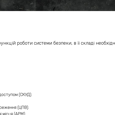
функцій роботи системи безпеки, в її складі необхід
доступом (СКУД).
реження (ЦПВ).
і місця (АРМ).