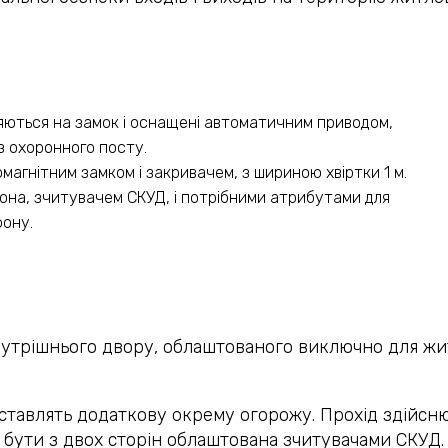
няються на замок і оснащені автоматичним приводом,
з охоронного посту.
магнітним замком і закривачем, з шириною хвіртки 1 м.
на, зчитувачем СКУД, і потрібними атрибутами для
фону.
нутрішнього двору, облаштованого виключно для жи
ставлять додаткову окрему огорожу. Прохід здійснює
 бути з двох сторін облаштована зчитувачами СКУД.