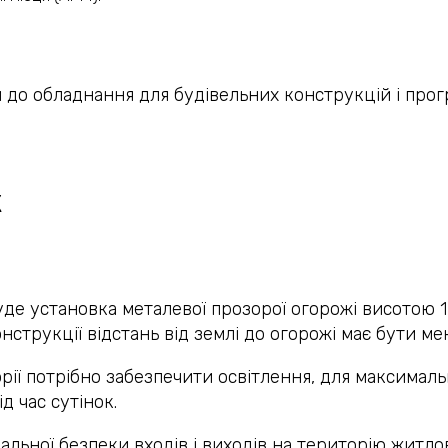
и до обладнання для будівельних конструкцій і про
К
е установка металевої прозорої огорожі висотою 1,
нструкції відстань від землі до огорожі має бути ме
рії потрібно забезпечити освітлення, для максимал
д час сутінок.
альної безпеки входів і виходів на територію житл