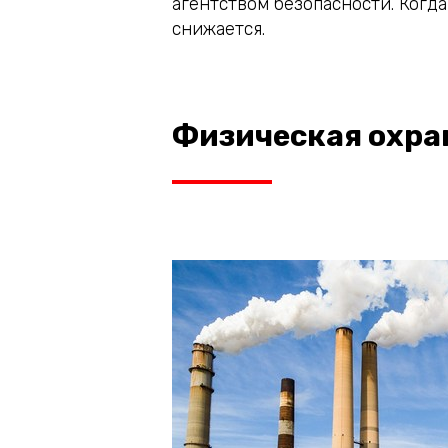
агентством безопасности. Когд
снижается.
Физическая охран