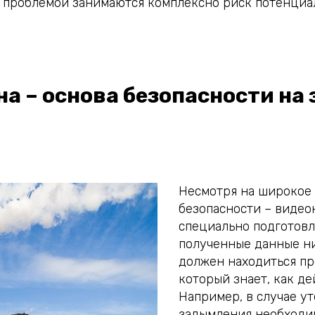
а проблемой занимаются комплексно риск потенциа
а – основа безопасности на 
Несмотря на широкое
безопасности – видео
специально подготов
полученные данные ни
должен находиться п
который знает, как де
Например, в случае у
задымления необходи