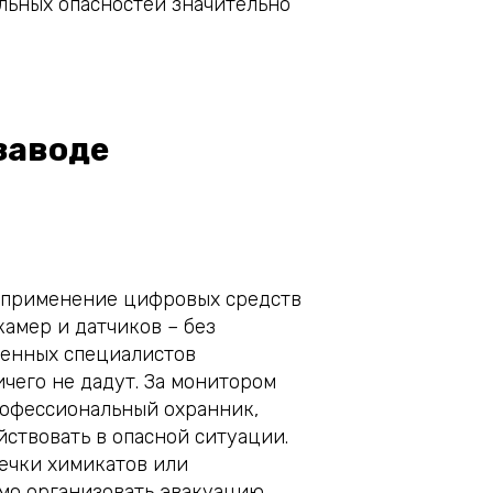
льных опасностей значительно
заводе
 применение цифровых средств
камер и датчиков – без
ленных специалистов
чего не дадут. За монитором
рофессиональный охранник,
йствовать в опасной ситуации.
течки химикатов или
мо организовать эвакуацию