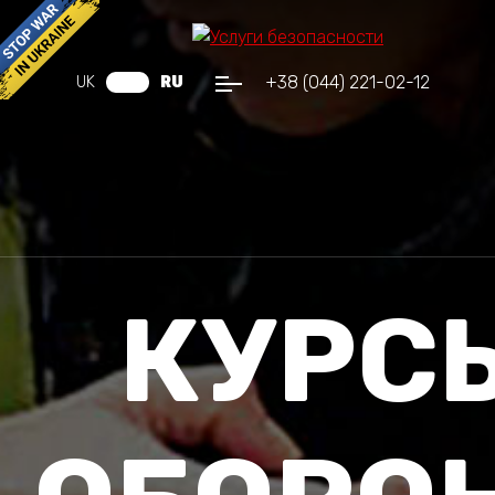
+38 (044) 221-02-12
UK
RU
КУРС