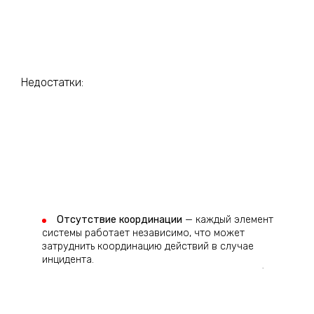
Недостатки:
Отсутствие координации
— каждый элемент
системы работает независимо, что может
затруднить координацию действий в случае
инцидента.
Сложность управления
— жильцам может быть
сложно управлять несколькими устройствами,
особенно если они не имеют технического
образования.