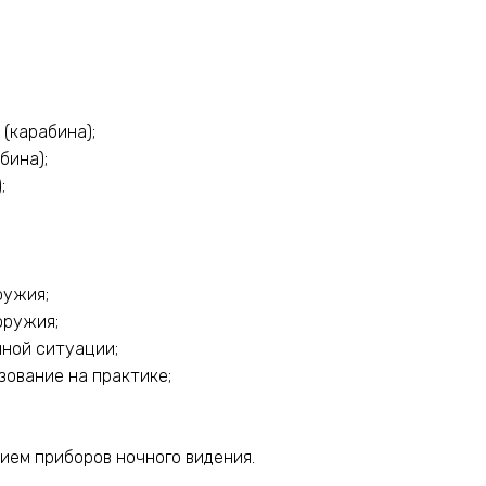
(карабина);
бина);
;
ружия;
оружия;
чной ситуации;
зование на практике;
ием приборов ночного видения.