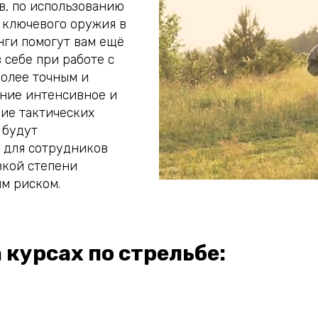
в, по использованию
е ключевого оружия в
нги помогут вам ещё
 себе при работе с
более точным и
ение интенсивное и
ие тактических
 будут
 для сотрудников
зкой степени
им риском.
 курсах по стрельбе: