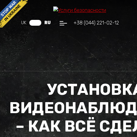
+38 (044) 221-02-12
UK
RU
УСТАНОВК
ВИДЕОНАБЛЮД
– КАК ВСЁ СД