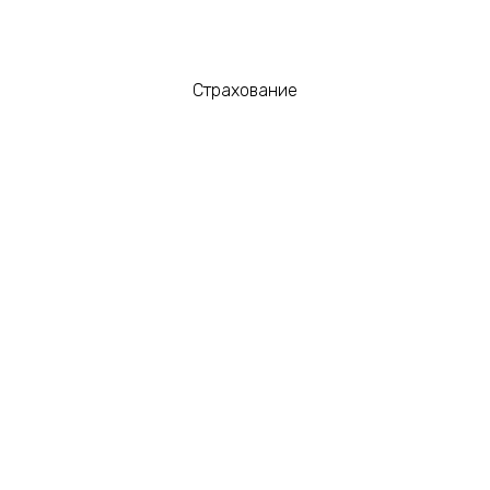
Страхование
ВВЕРХ
ОХРАННАЯ КОМПАНИЯ «ТОР» — ВАШ ЩИТ ОТ ВСЕХ
УГРОЗ