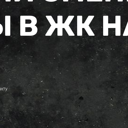
 В ЖК Н
ахту