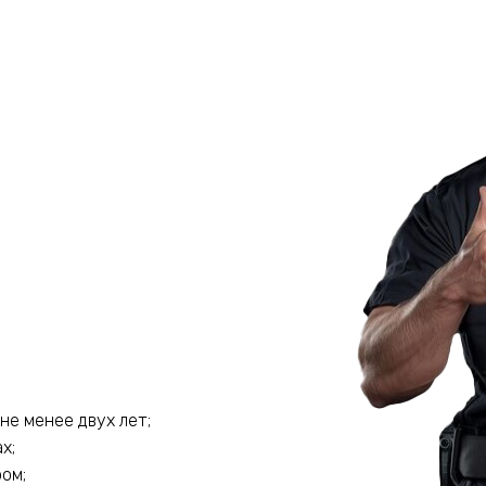
е менее двух лет;
х;
ом;