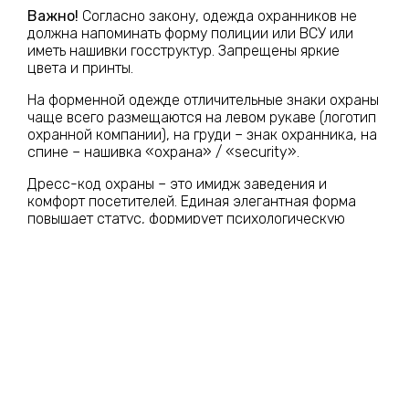
Важно!
Согласно закону, одежда охранников не
должна напоминать форму полиции или ВСУ или
иметь нашивки госструктур. Запрещены яркие
цвета и принты.
На форменной одежде отличительные знаки охраны
чаще всего размещаются на левом рукаве (логотип
охранной компании), на груди – знак охранника, на
спине – нашивка «охрана» / «security».
Дресс-код охраны – это имидж заведения и
комфорт посетителей. Единая элегантная форма
повышает статус, формирует психологическую
дисциплину гостей и их доверие, а также помогает
самим охранникам работать эффективнее.