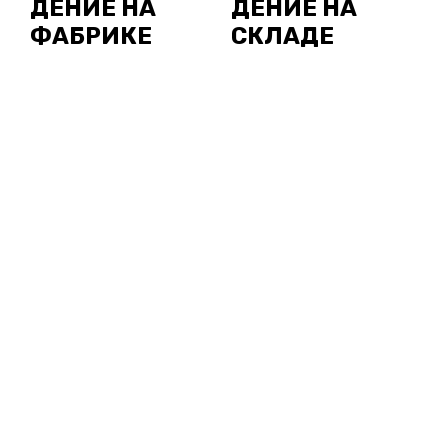
ДЕНИЕ НА
ДЕНИЕ НА
ФАБРИКЕ
СКЛАДЕ
УСТАНОВКА
ВИДЕОНАБЛЮДЕНИЯ
ВИДЕОНАБЛЮ
ДЕНИЕ В ДОМЕ
ВВЕРХ