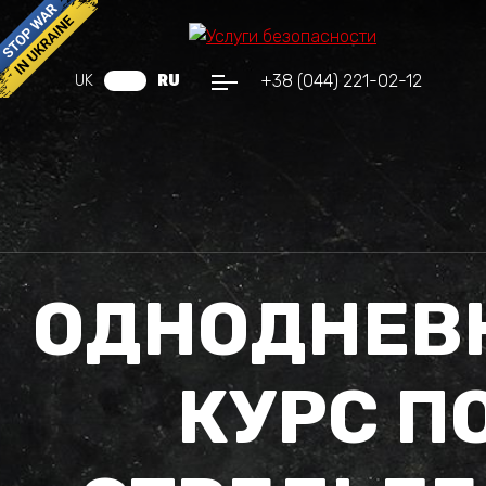
+38 (044) 221-02-12
UK
RU
ОДНОДНЕВ
КУРС П