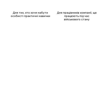
Для тих, хто хоче набути
Для працівників компанії, що
особисті практичні навички
працюють під час
військового стану