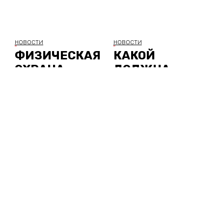
НОВОСТИ
НОВОСТИ
ФИЗИЧЕСКАЯ
КАКОЙ
ОХРАНА
ДОЛЖНА
УЧЕБНО-
БЫТЬ ОХРАНА
ВОСПИТАТЕЛЬ
СУПЕРМАРКЕТ
НЫХ И
А
ОБРАЗОВАТЕЛ
ЬНЫХ
УЧРЕЖДЕНИЙ
ВВЕРХ
НОВОСТИ