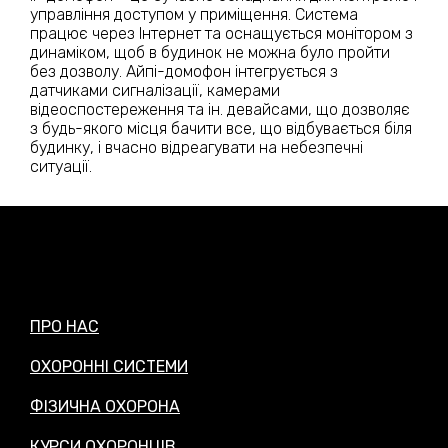
управління доступом у приміщення. Система
працює через Інтернет та оснащується монітором з
динаміком, щоб в будинок не можна було пройти
без дозволу. Айпі-домофон інтегрується з
датчиками сигналізації, камерами
відеоспостереження та ін. девайсами, що дозволяє
з будь-якого місця бачити все, що відбувається біля
будинку, і вчасно відреагувати на небезпечні
ситуації.
ПРО НАС
ОХОРОННІ СИСТЕМИ
ФІЗИЧНА ОХОРОНА
КУРСИ ОХОРОНЦІВ