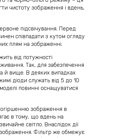
о та чорно-білого режиму – ця
гти чистоту зображення і вдень,
ервоне підсвічування. Перед
винен співпадати з кутом огляду
них плям на зображенні.
жить від потужності
оживання. Так, для забезпечення
ра й вище. В деяких випадках
имі діоди служать від 5 до 10
 моделі повинні оснащуватися
 погіршенню зображення в
ягає в тому, що вдень на
вичайне світло. Внаслідок дії
ь зображення. Фільтр же обмежує