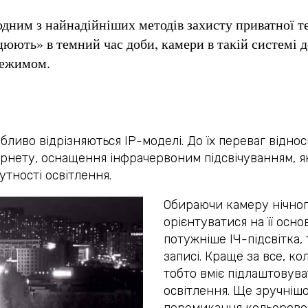
дним з найнадійніших методів захисту приватної те
цюють» в темний час доби, камери в такій системі 
режимом.
бливо відрізняються IP-моделі. До їх переваг відно
ернету, оснащення інфрачервоним підсвічуванням, я
утності освітлення.
Обираючи камеру нічног
орієнтуватися на її осн
потужніше ІЧ-підсвітка,
записі. Краще за все, ко
тобто вміє підлаштовува
освітлення. Ще зручніш