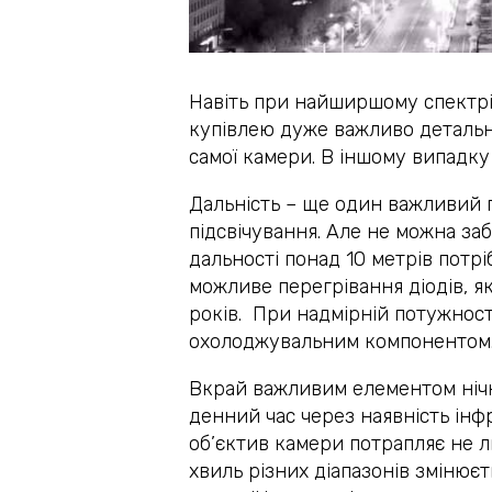
Навіть при найширшому спектрі
купівлею дуже важливо детально
самої камери. В іншому випадку
Дальність – ще один важливий п
підсвічування. Але не можна за
дальності понад 10 метрів потрі
можливе перегрівання діодів, я
років. При надмірній потужност
охолоджувальним компонентом
Вкрай важливим елементом нічно
денний час через наявність інф
об’єктив камери потрапляє не л
хвиль різних діапазонів змінює