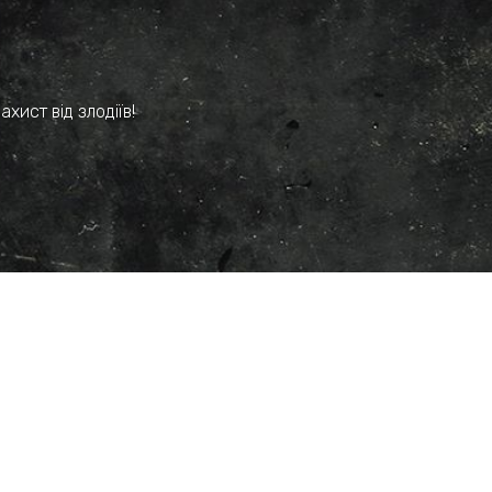
хист від злодіїв!