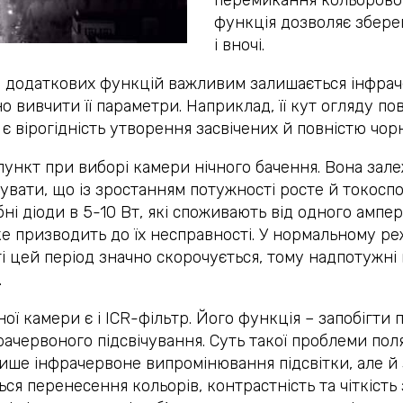
перемикання кольоровог
функція дозволяє збере
і вночі.
 додаткових функцій важливим залишається інфрач
 вивчити її параметри. Наприклад, її кут огляду по
 є вірогідність утворення засвічених й повністю чор
ункт при виборі камери нічного бачення. Вона зале
бувати, що із зростанням потужності росте й токосп
бні діоди в 5-10 Вт, які споживають від одного ампе
ке призводить до їх несправності. У нормальному реж
і цей період значно скорочується, тому надпотужні
.
ї камери є і ICR-фільтр. Його функція – запобігти
рачервоного підсвічування. Суть такої проблеми пол
ише інфрачервоне випромінювання підсвітки, але й з
ться перенесення кольорів, контрастність та чіткіст