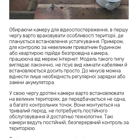
Обираючи камеру для відеоспостереження, в першу
чергу варто враховувати особливості території, де
планується встановлення устаткування. Приміром,
для контролю за невеликим приватним будинком
або квартирою підійде безпровідна камера,
працююча від мережі Інтернет. Модель такого типу
виглядає лаконічно, не псує вид кімнати кабелями й
встановлюється досить просто. До мінусів можна
віднести лише необхідність регулярної зарядки або
заміни акумулятора.
У свою чергу дротяні камери варто встановлювати
на великих територіях, де передбачається не одна,
а багато контрольних точок. Вони монтуються на
тривалий період, не потребують постійного
обслуговування й достатньо технологічні. Такі
камери ведуть постійний, безперервний контроль за
територією.