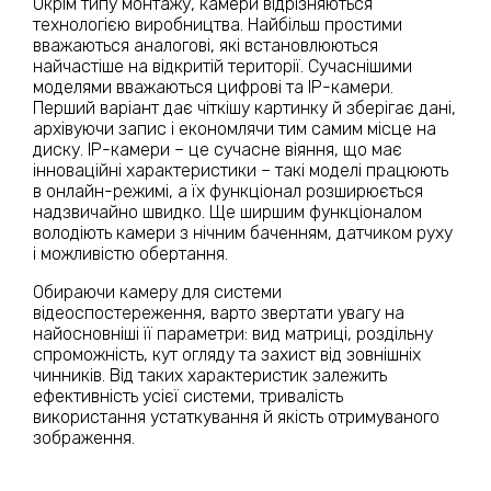
Окрім типу монтажу, камери відрізняються
технологією виробництва. Найбільш простими
вважаються аналогові, які встановлюються
найчастіше на відкритій території. Сучаснішими
моделями вважаються цифрові та IP-камери.
Перший варіант дає чіткішу картинку й зберігає дані,
архівуючи запис і економлячи тим самим місце на
диску. IP-камери – це сучасне віяння, що має
інноваційні характеристики – такі моделі працюють
в онлайн-режимі, а їх функціонал розширюється
надзвичайно швидко. Ще ширшим функціоналом
володіють камери з нічним баченням, датчиком руху
і можливістю обертання.
Обираючи камеру для системи
відеоспостереження, варто звертати увагу на
найосновніші її параметри: вид матриці, роздільну
спроможність, кут огляду та захист від зовнішніх
чинників. Від таких характеристик залежить
ефективність усієї системи, тривалість
використання устаткування й якість отримуваного
зображення.