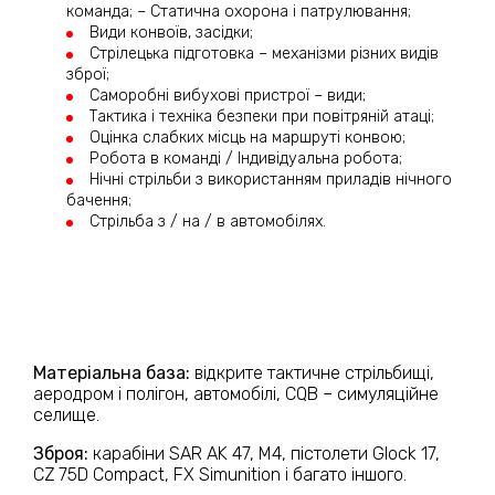
команда; – Статична охорона і патрулювання;
Види конвоїв, засідки;
Стрілецька підготовка – механізми різних видів
зброї;
Саморобні вибухові пристрої – види;
Тактика і техніка безпеки при повітряній атаці;
Оцінка слабких місць на маршруті конвою;
Робота в команді / Індивідуальна робота;
Нічні стрільби з використанням приладів нічного
бачення;
Стрільба з / на / в автомобілях.
Матеріальна база:
відкрите тактичне стрільбищі,
аеродром і полігон, автомобілі, CQB – симуляційне
селище.
Зброя:
карабіни SAR AK 47, M4, пістолети Glock 17,
CZ 75D Compact, FX Simunition і багато іншого.