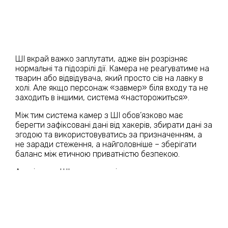
ШІ вкрай важко заплутати, адже він розрізняє
нормальні та підозрілі дії. Камера не реагуватиме на
тварин або відвідувача, який просто сів на лавку в
холі. Але якщо персонаж «завмер» біля входу та не
заходить в іншими, система «насторожиться».
Між тим система камер з ШІ обов’язково має
берегти зафіксовані дані від хакерів, збирати дані за
згодою та використовуватись за призначенням, а
не заради стеження, а найголовніше – зберігати
баланс між етичною приватністю безпекою.
Аналітика з ШІ для камер відеоспостереження – це
реальність, якою варто користуватися. Зменшення
людського фактору, допомога фізичній охороні,
миттєве реагування та розділення підозрілих дій від
нормальних на будь-якому об’єкті: від будинку до
логістичного чи торгового центру виведе безпеку та