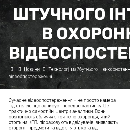
ШТУЧНОГО ІН
В ОХОРОН
ВІДЕОСПОСТЕ
Новини
Технології майбутнього – використанн
відеоспостереженні
Сучасне відеоспостереження – не просто камера
під стелею, що записує і передає картинку. Це
практично самостійні центри аналітики. Вони
розпізнають обличчя з точністю охоронця, який
стоїть на КПП, підраховують відвідувачів, виявляють
сторонні предмети та відрізняють кота від