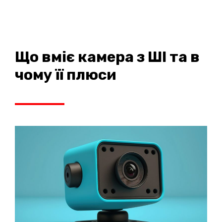
Що вміє камера з ШІ та в
чому її плюси