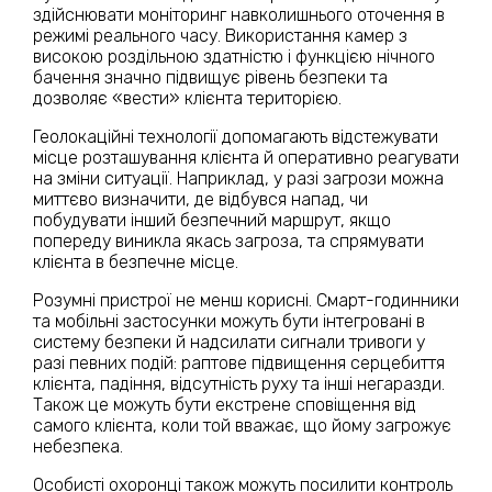
здійснювати моніторинг навколишнього оточення в
режимі реального часу. Використання камер з
високою роздільною здатністю і функцією нічного
бачення значно підвищує рівень безпеки та
дозволяє «вести» клієнта територією.
Геолокаційні технології допомагають відстежувати
місце розташування клієнта й оперативно реагувати
на зміни ситуації. Наприклад, у разі загрози можна
миттєво визначити, де відбувся напад, чи
побудувати інший безпечний маршрут, якщо
попереду виникла якась загроза, та спрямувати
клієнта в безпечне місце.
Розумні пристрої не менш корисні. Смарт-годинники
та мобільні застосунки можуть бути інтегровані в
систему безпеки й надсилати сигнали тривоги у
разі певних подій: раптове підвищення серцебиття
клієнта, падіння, відсутність руху та інші негаразди.
Також це можуть бути екстрене сповіщення від
самого клієнта, коли той вважає, що йому загрожує
небезпека.
Особисті охоронці також можуть посилити контроль