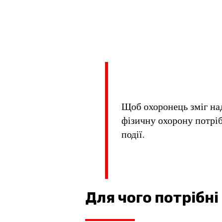
Щоб охоронець зміг над
фізичну охорону потрі
події.
Для чого потрібн