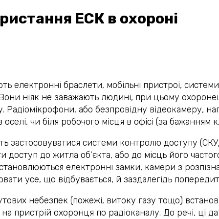
ристання ЕСК в охороні
ь електронні браслети, мобільні пристрої, системи 
 Вони ніяк не заважають людині, при цьому охороне
. Радіомікрофони, або безпровідну відеокамеру, на
 оселі, чи біля робочого місця в офісі (за бажанням к
ть застосовуватися системи контролю доступу (СКУ
 доступ до житла об’єкта, або до місць його часто
встановлюються електронні замки, камери з розпізнав
ати усе, що відбувається, й заздалегідь попередит
утових небезпек (пожежі, витоку газу тощо) встан
ал на пристрій охоронця по радіоканалу. До речі, ці