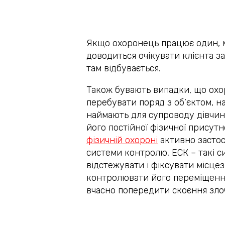
Якщо охоронець працює один, м
доводиться очікувати клієнта за
там відбувається.
Також бувають випадки, що ох
перебувати поряд з об’єктом, н
наймають для супроводу дівчини
його постійної фізичної присутно
фізичній охороні
активно засто
системи контролю, ЕСК – такі 
відстежувати і фіксувати місце
контролювати його переміщення
вчасно попередити скоєння зло