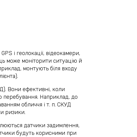
GPS і геолокації, відеокамери,
ць може моніторити ситуацію й
приклад, монтують біля входу
лієнта).
Д). Вони ефективні, коли
го перебування. Наприклад, до
анням обличчя і т. п. СКУД
и ризики.
овлюються датчики задимлення,
 датчики будуть корисними при