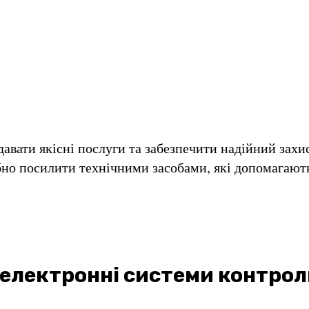
авати якісні послуги та забезпечити надійний захист
бно посилити технічними засобами, які допомагают
і електронні системи контро