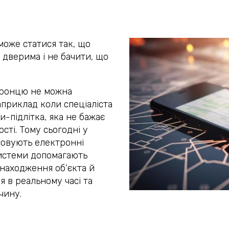
оже статися так, що
 дверима і не бачити, що
оронцю не можна
априклад коли спеціаліста
-підлітка, яка не бажає
сті. Тому сьогодні у
совують електронні
системи допомагають
знаходження об’єкта й
 в реальному часі та
чину.