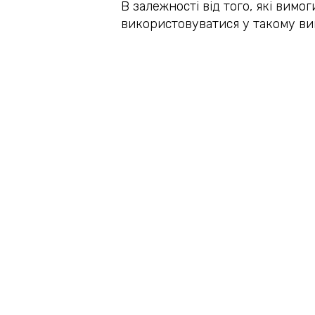
В залежності від того, які вим
використовуватися у такому виг
приховані чи наявні;
з камерами різних типів та розмі
з опцією розпізнавання руху, зб
архівною тощо.
Оснащення камер активним мікр
можливість спілкуватися за нео
системи працювали належним чи