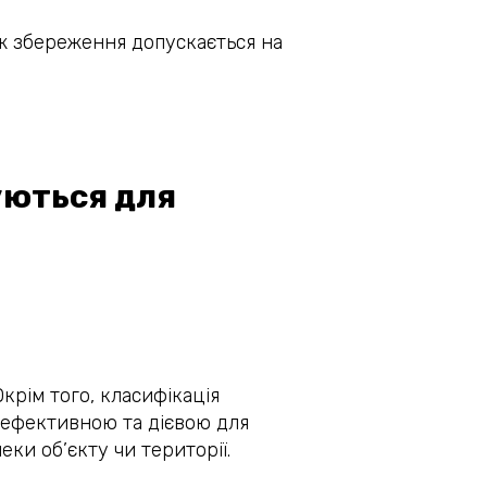
ож збереження допускається на
уються для
крім того, класифікація
ш ефективною та дієвою для
ки об’єкту чи території.