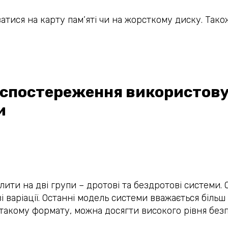
атися на карту пам’яті чи на жорсткому диску. Так
еоспостереження використов
и
ити на дві групи – дротові та бездротові системи. О
і варіації. Останні модель системи вважається біль
такому формату, можна досягти високого рівня безпе