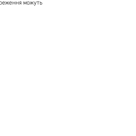
тереження можуть
УВЕРХ
нього аудіозв’язку, забезпечує
ажливо, щоб всі компоненти
т людини.