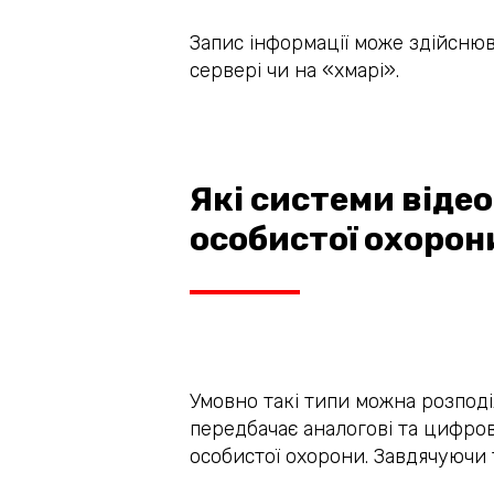
Запис інформації може здійснюв
сервері чи на «хмарі».
Які системи від
особистої охорон
Умовно такі типи можна розподіл
передбачає аналогові та цифров
особистої охорони. Завдячуючи 