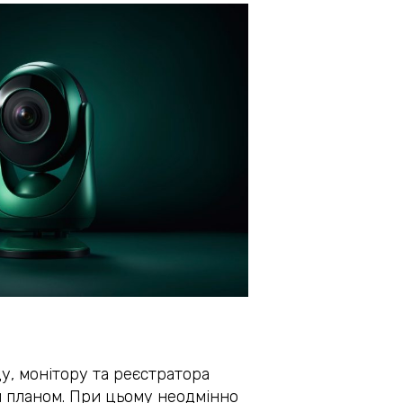
у, монітору та реєстратора
м планом. При цьому неодмінно