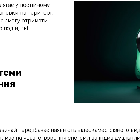
лягає у постійному
новки на території.
ає змогу отримати
 подій, які
теми
ння
вичай передбачає наявність відеокамер різного вид
к має на увазі створення системи за індивідуальни