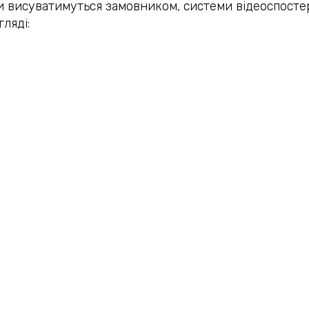
оги висуватимуться замовником, системи відеоспос
ляді:
рів;
ору даних за подіями, порівняння отриманої інформації з
офоном і динаміком, які активують опцію двосторон
бхідності з охоронюваним об’єктом. Надзвичайно в
ном, адже від цього залежить безпека та добробу