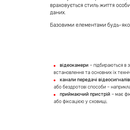
враховується стиль життя особи
даних.
Базовими елементами будь-якої
відеокамери
– підбираються в 
встановлення та основних їх техні
канали передачі відеосигналі
або бездротові способи – наприклад
приймаючий пристрій
– має фі
або фіксацією у сховищі,