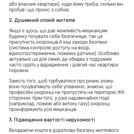
або власник квартири), куди йому треба, скільки він
пробув і що проніс з собою.
2. Душевний спокій жителів
Якщо є щось, що дає можливість мешканцям
будинку почувати себе безпечніше, так ця
присутність охоронців й інші заходи безпеки
(система контролю доступу на вході,
відеоспостереження, пожежні датчики). Особливо
актуально це для сімей, де обидва з подружжя
часто їздять у відрядження, і довгий час квартира
порожня.
Замість того, щоб турбуватися про ризик злому,
вони почуватимуть себе упевнено, знаючи, що
професійні охоронці не пропустять на територію ЖК
сторонніх. Крім того, у разі надзвичайної події
(наприклад, пожежі або витоку газу) охоронці
проінформують усіх мешканців.
3. Підвищення вартості нерухомості
Вкладаючи кошти в додаткову безпеку житлового