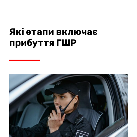
Які етапи включає
прибуття ГШР