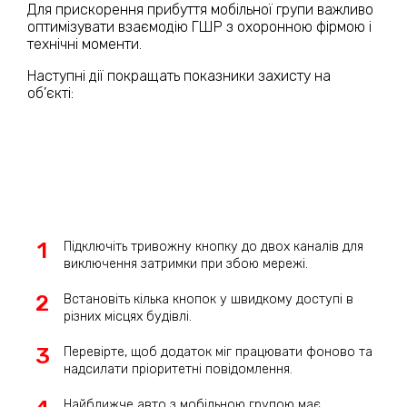
Для прискорення прибуття мобільної групи важливо
оптимізувати взаємодію ГШР з охоронною фірмою і
технічні моменти.
Наступні дії покращать показники захисту на
об’єкті:
Підключіть тривожну кнопку до двох каналів для
виключення затримки при збою мережі.
Встановіть кілька кнопок у швидкому доступі в
різних місцях будівлі.
Перевірте, щоб додаток міг працювати фоново та
надсилати пріоритетні повідомлення.
Найближче авто з мобільною групою має