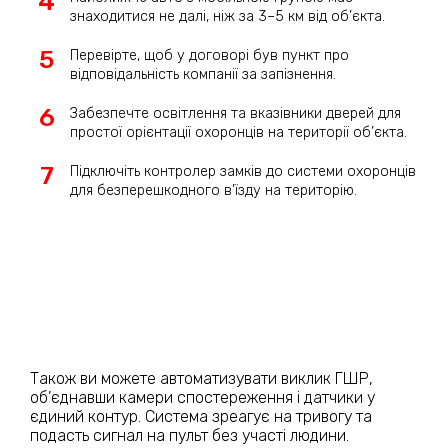
знаходитися не далі, ніж за 3–5 км від об’єкта.
Перевірте, щоб у договорі був пункт про
відповідальність компанії за запізнення.
Забезпечте освітлення та вказівники дверей для
простої орієнтації охоронців на території об’єкта.
Підключіть контролер замків до системи охоронців
для безперешкодного в’їзду на територію.
Також ви можете автоматизувати виклик ГШР,
об’єднавши камери спостереження і датчики у
єдиний контур. Система зреагує на тривогу та
подасть сигнал на пульт без участі людини.