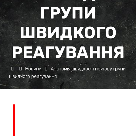
ГРУПИ
ШВИДКОГО
РЕАГУВАННЯ
Новини
Анатомія швидкості приїзду групи
швидкого реагування