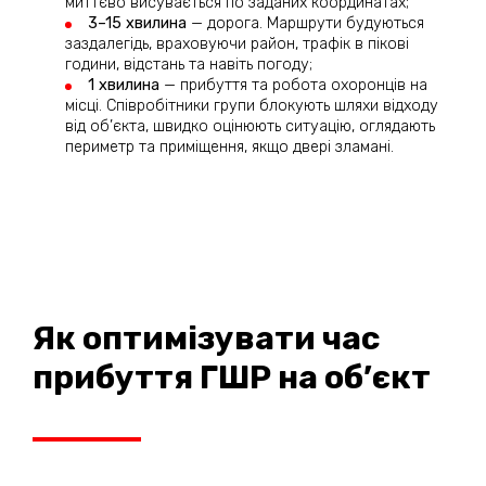
миттєво висувається по заданих координатах;
3–15 хвилина
— дорога. Маршрути будуються
заздалегідь, враховуючи район, трафік в пікові
години, відстань та навіть погоду;
1 хвилина
— прибуття та робота охоронців на
місці. Співробітники групи блокують шляхи відходу
від об’єкта, швидко оцінюють ситуацію, оглядають
периметр та приміщення, якщо двері зламані.
Як оптимізувати час
прибуття ГШР на об’єкт