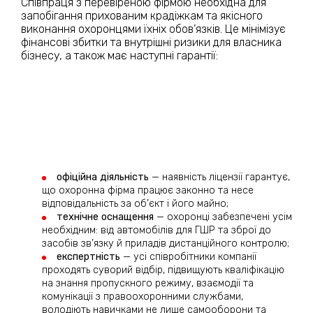
Співпраця з перевіреною фірмою необхідна для
запобігання прихованим крадіжкам та якісного
виконання охоронцями їхніх обов’язків. Це мінімізує
фінансові збитки та внутрішні ризики для власника
бізнесу, а також має наступні гарантії:
офіційна діяльність
— наявність ліцензії гарантує,
що охоронна фірма працює законно та несе
відповідальність за об’єкт і його майно;
технічне оснащення
— охоронці забезпечені усім
необхідним: від автомобілів для ГШР та зброї до
засобів зв’язку й приладів дистанційного контролю;
експертність
— усі співробітники компанії
проходять суворий відбір, підвищують кваліфікацію
на знання пропускного режиму, взаємодії та
комунікації з правоохоронними службами,
володіють навичками не лише самооборони та