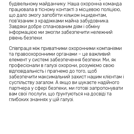
будівельному майданчику. Наша охоронна команда
працювала в тісному контакті з місцевою поліцією,
що дало змогу запобігти кільком інцидентам,
пов’язаним з крадіжками майна забудовника.
Завдяки добре спланованим діям і обміну
інформацією ми змогли забезпечити нележний
рівень безпеки.
Співпраця між приватними охоронними компаніями
та правоохоронними органами – це важливий
елемент у системі забезпечення безпеки. Ми, як
професіонали в галузі охорони, розуміємо свою
відповідальність і прагнемо до того, щоб
забезпечити максимальний захист нашим клієнтам і
суспільству загалом. А якщо ви шукаєте надійного
партнера у сфері безпеки, ми готові запропонувати
вам свої послуги, що ґрунтуються на досвіді та
глибоких знаннях у цій галузі.