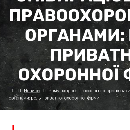
ПРАВООХОР
ОРГАНАМИ:
ПРИВАТН
ОХОРОННОЇ 
Новини
Чому охоронці повинні співпрацюват
органами: роль приватної охоронної фірми