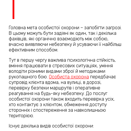
Головна мета особистої охорони – запобігти загрозі.
В цьому можуть бути задіяні як один, так і декілька
фахівців, які органічно взаємодіють між собою,
вчасно виявляючи небезпеку й усуваючи її найбільш
ефективним способом.
Тут в першу чергу важлива психологічна стійкість,
вміння працювати в стресових ситуаціях, уміння
володіти різними видами зброї й методиками
рукопашного бою.
Особиста охорона
передбачає
супровід клієнта вдома, на вулиці, в дорозі,
перевірку безпеки маршрутів і оперативне
реагування на будь-яку небезпеку. До послуг
особистої охорони також входить перевірка усіх,
хто контактує з клієнтом, обмеження доступу
сторонніх і спостереження за навколишньою
територією.
Існує декілька видів особистої охорони: