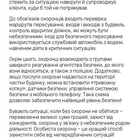
стежить за ситуацією навкруги й супроводжує
клієнта, куди б той не попрямував.
До обов’язків охоронців входить перевірка
маршрутів пересування, входів і виходів з будівель,
контроль відкритих ділянок, які можуть бути
небезпечними. Іноді для безпечного пересування
використовується службовий автомобіль з водієм,
навченим діяти в критичних ситуаціях.
Окрім цього, охоронці взаємодіють з групами
швидкого реагування агентства безпеки, до якого
вони відносяться, а також з поліцією. Додатково,
якщо послуги охорони надаються на території
частки будинку, можна встановити «тривожну
копку», датчики безпеки, управління системою
безпеки з мобільного телефону. Така схема
дозволяє забезпечити найвищий рівень безпеки!
Бувають ситуації, коли без охорони не обійтися –
перевезення великої суми грошей, захист від
конкурентів, охорона у зв’язку з небезпечним родом
діяльності. Особиста охорона – це кращий спосіб
захистити себе від непередбачених ситуацій!