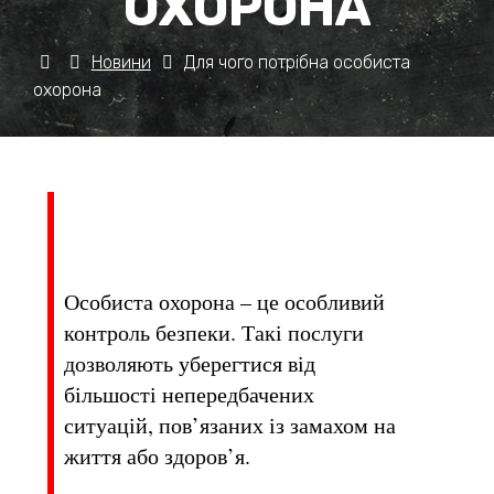
ОХОРОНА
Новини
Для чого потрібна особиста
охорона
Особиста охорона – це особливий
контроль безпеки. Такі послуги
дозволяють уберегтися від
більшості непередбачених
ситуацій, пов’язаних із замахом на
життя або здоров’я.