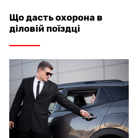
Що дасть охорона в
діловій поїздці