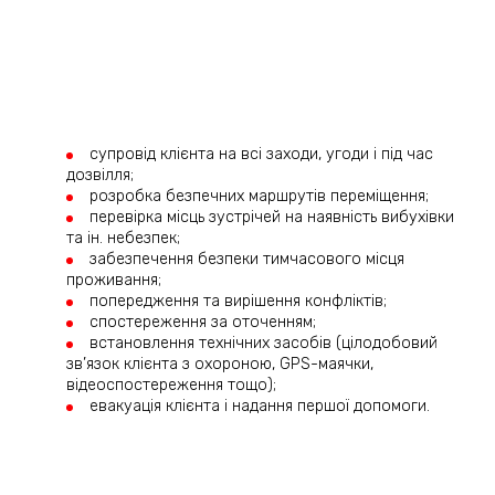
супровід клієнта на всі заходи, угоди і під час
дозвілля;
розробка безпечних маршрутів переміщення;
перевірка місць зустрічей на наявність вибухівки
та ін. небезпек;
забезпечення безпеки тимчасового місця
проживання;
попередження та вирішення конфліктів;
спостереження за оточенням;
встановлення технічних засобів (цілодобовий
зв’язок клієнта з охороною, GPS-маячки,
відеоспостереження тощо);
евакуація клієнта і надання першої допомоги.