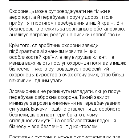
Охоронець може супроводжувати не тільки в
аеропорт, а й перебуває поруч у дорозі, після
прибуття і протягом перебування в іншій країні. Він
безперервно стежить за зовнішньою обстановкою,
аналізує загрози, реагує на ризики і запобігає їм.
Крім того, співробітник охорони завжди
підбирається зі знанням мови та інших
особливостей країни, в яку вирушає клієнт. Не
менша важливість послуг охоронця полягає в іміджі:
бізнесмен, якого супроводжує професійний
охоронець, виростає в очах оточуючих, стає більш
важливим і гідним уваги.
Зловмисники не ризикнуть нападати, якщо поруч
перебуває озброєна охорона. Такий захист
мінімізує загрози виникнення непередбачуваних
ситуацій. Бачачи подібне ставлення до особистої
безпеки, ділові партнери багато в чому
співвідноситимуть її і з особливостями ведення
бізнесу – все безпечно і під контролем.
Послугами охоронця можна скористатися як для