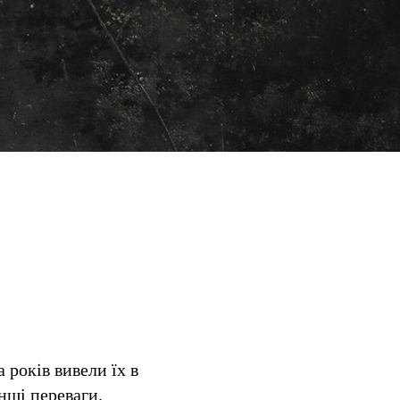
 років вивели їх в
нші переваги.