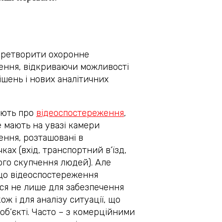
еретворити охоронне
ення, відкриваючи можливості
ішень і нових аналітичних
ають про
відеоспостереження
,
 мають на увазі камери
ення, розташовані в
ках (вхід, транспортний в’їзд,
ого скупчення людей). Але
 що відеоспостереження
ся не лише для забезпечення
ож і для аналізу ситуації, що
 об’єкті. Часто – з комерційними