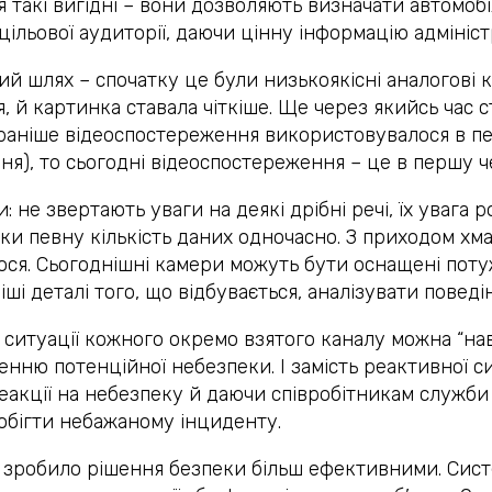
я такі вигідні – вони дозволяють визначати автомоб
цільової аудиторії, даючи цінну інформацію адмініст
 шлях – спочатку це були низькоякісні аналогові ка
, й картинка ставала чіткіше. Ще через якийсь час 
раніше відеоспостереження використовувалося в п
ня), то сьогодні відеоспостереження – це в першу че
не звертають уваги на деякі дрібні речі, їх увага ро
и певну кількість даних одночасно. З приходом хма
ося. Сьогоднішні камери можуть бути оснащені пот
іші деталі того, що відбувається, аналізувати повед
 ситуації кожного окремо взятого каналу можна “н
нню потенційної небезпеки. І замість реактивної с
акції на небезпеку й даючи співробітникам служби
побігти небажаному інциденту.
 зробило рішення безпеки більш ефективними. Сис