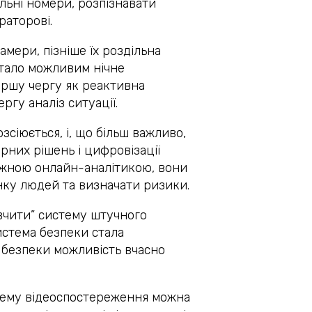
ільні номери, розпізнавати
раторові.
мери, пізніше їх роздільна
стало можливим нічне
ершу чергу як реактивна
ргу аналіз ситуації.
зсіюється, і, що більш важливо,
рних рішень і цифровізації
ужною онлайн-аналітикою, вони
інку людей та визначати ризики.
авчити” систему штучного
истема безпеки стала
 безпеки можливість вчасно
тему відеоспостереження можна