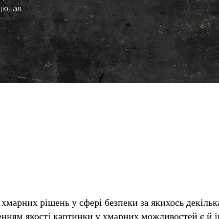
ціонал
 хмарних рішень у сфері безпеки за якихось декілька
енням якості картинки у хмарних можливостей є й і