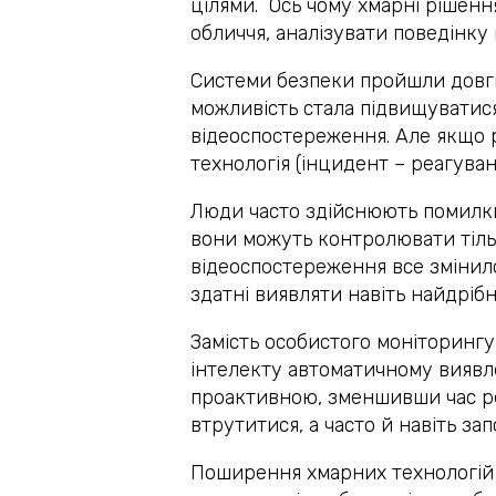
цілями. Ось чому хмарні рішенн
обличчя, аналізувати поведінку 
Системи безпеки пройшли довгий
можливість стала підвищуватися
відеоспостереження. Але якщо 
технологія (інцидент – реагуван
Люди часто здійснюють помилки: 
вони можуть контролювати тільк
відеоспостереження все змінил
здатні виявляти навіть найдрібн
Замість особистого моніторингу
інтелекту автоматичному виявле
проактивною, зменшивши час ре
втрутитися, а часто й навіть за
Поширення хмарних технологій