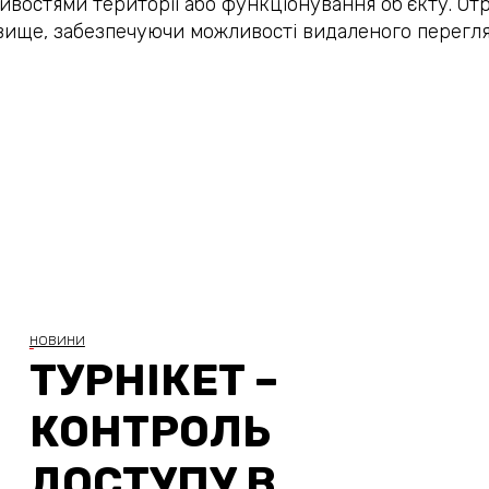
ливостями території або функціонування об’єкту. Отр
вище, забезпечуючи можливості видаленого перегля
НОВИНИ
ТУРНІКЕТ –
КОНТРОЛЬ
ДОСТУПУ В