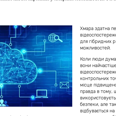
Хмара здатна п
відеоспостереж
для гібридних р
можливостей.
Коли люди дум
вони найчастіше
відеоспостереж
контрольних точ
місце підвищен
правда в тому,
використовуєть
безпеки, але так
відбувається на