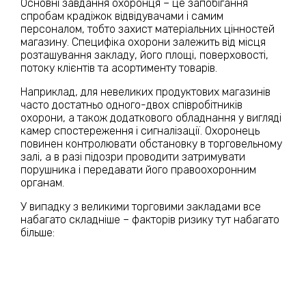
Основні завдання охоронця – це запобігання
спробам крадіжок відвідувачами і самим
персоналом, тобто захист матеріальних цінностей
магазину. Специфіка охорони залежить від місця
розташування закладу, його площі, поверховості,
потоку клієнтів та асортименту товарів.
Наприклад, для невеликих продуктових магазинів
часто достатньо одного-двох співробітників
охорони, а також додаткового обладнання у вигляді
камер спостереження і сигналізації. Охоронець
повинен контролювати обстановку в торговельному
залі, а в разі підозри проводити затримувати
порушника і передавати його правоохоронним
органам.
У випадку з великими торговими закладами все
набагато складніше – факторів ризику тут набагато
більше: