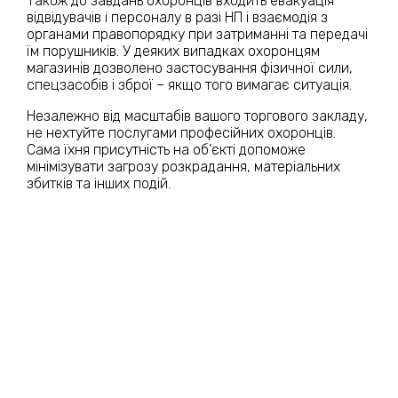
Також до завдань охоронців входить евакуація
відвідувачів і персоналу в разі НП і взаємодія з
органами правопорядку при затриманні та передачі
їм порушників. У деяких випадках охоронцям
магазинів дозволено застосування фізичної сили,
спецзасобів і зброї – якщо того вимагає ситуація.
Незалежно від масштабів вашого торгового закладу,
не нехтуйте послугами професійних охоронців.
Сама їхня присутність на об’єкті допоможе
мінімізувати загрозу розкрадання, матеріальних
збитків та інших подій.