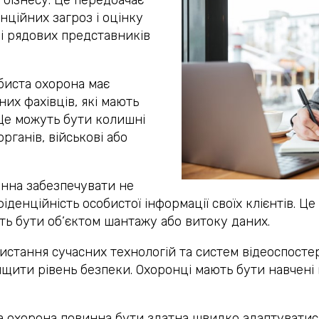
нційних загроз і оцінку
 і рядових представників
биста охорона має
их фахівців, які мають
 Це можуть бути колишні
рганів, військові або
нна забезпечувати не
фіденційність особистої інформації своїх клієнтів. 
уть бути об’єктом шантажу або витоку даних.
стання сучасних технологій та систем відеоспостер
ищити рівень безпеки. Охоронці мають бути навчені 
 охорона повинна бути здатна швидко адаптуватися