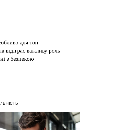
собливо для топ-
а відіграє важливу роль
ані з безпекою
ивність.