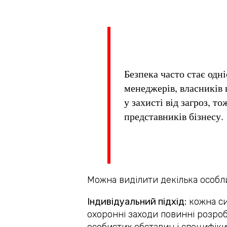
Безпека часто стає одн
менеджерів, власників 
у захисті від загроз, т
представників бізнесу.
Можна виділити декілька особ
Індивідуальний підхід:
кожна си
охоронні заходи повинні розро
особистих обставин і специфіки