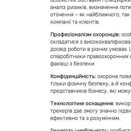
аналіз ризиків, визначення поте
оточення – як найближчого, так
компанії та клієнтів.
Професіоналізм охоронців:
осо
складатися з висококваліфікован
досвід роботи в різних умовах.
співробітники правоохоронних о
фахівці з безпеки.
Конфіденційність:
охорона пови
тільки фізичну безпеку, а й кон
представників бізнесу, які мож
Технологічне оснащення:
викори
трекерів дає змогу значно підв
ефективно та з розумінням.
Гнучкість і мобільність:
особиста