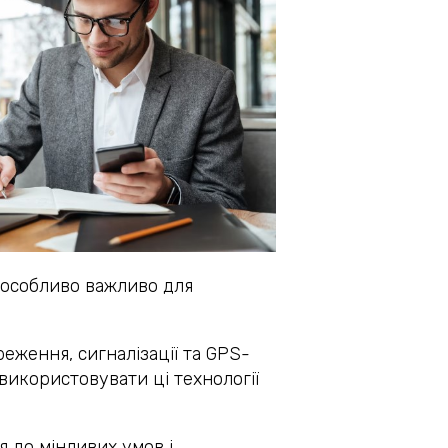
Це особливо важливо для
еження, сигналізації та GPS-
використовувати ці технології
 до мінливих умов і