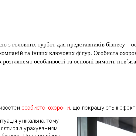
ією з головних турбот для представників бізнесу – о
компаній та інших ключових фігур. Особиста охорон
ож розглянемо особливості та основні вимоги, пов’яз
ливостей
особистої охорони
, що покращують її ефект
туація унікальна, тому
блятися з урахуванням
 бізнесу. Це передбачає