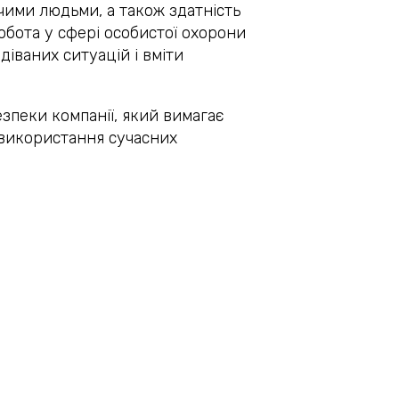
чими людьми, а також здатність
обота у сфері особистої охорони
діваних ситуацій і вміти
зпеки компанії, який вимагає
і використання сучасних