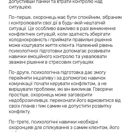
допустивши паніки та втрати контролю над
ситуацією.
По-перше, охоронець має бути спокійним, зібраним
і контролювати свої дії в будь-якій нештатній
ситуації. Це особливо важливо в разі виникнення
конфліктних ситуацій, коли здатність зберігати
холоднокровність і приймати правильні рішення
може коштувати життя клієнта. Належний рівень
психологічної підготовки допомагає розвивати
навички емоційного контролю та ухвалювати
зважені рішення в стресових ситуаціях.
По-друге, психологічна підготовка дає змогу
перейняти ініціативу і за допомогою навичок
комунікації почати керувати конфліктом, а не
вирішувати проблеми, які він викликав. Говорячи
простіше, охоронець може заговорити
недоброзичливця, переконати його відмовитися від
своїх планів і тим самим не допустити розвитку
конфлікту.
По-третє, психологічні навички необхідні
охоронцеві для спілкування з самим клієнтом, його