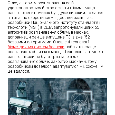
Отже, алгоритм розпізнавання осіб
удосконалюється й стає ефективнішим. І якщо
раніше рівень помилок був дуже високим, то зараз
він значно скоротився – в десятки разів. Так,
розробники Національного інституту стандартів і
технологій (NIST) в США запропонували цілих 65
алгоритмів розпізнавання обличь в масках,
доповнивши раніше випущене ПЗ із вже 152
базовими алгоритмами. Оновлені технології
біометричних систем безпеки
набагато краще
розпізнають обличчя в масці. Технології, запущені
раніше, ніколи не були призначені для
розпізнавання обличь, закритих масками, тому
розробникам довелося адаптуватися – і, схоже, їм
це вдалося.