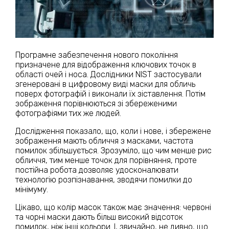
Програмне забезпечення нового покоління
призначене для відображення ключових точок в
області очей і носа. Дослідники NIST застосували
згенеровані в цифровому виді маски для обличь
поверх фотографій і виконали їх зіставлення. Потім
зображення порівнюються зі збереженими
фотографіями тих же людей.
Дослідження показало, що, коли і нове, і збережене
зображення мають обличчя з масками, частота
помилок збільшується. Зрозуміло, що чим менше рис
обличчя, тим менше точок для порівняння, проте
постійна робота дозволяє удосконалювати
технологію розпізнавання, зводячи помилки до
мінімуму.
Цікаво, що колір масок також має значення: червоні
та чорні маски дають більш високий відсоток
помилок, ніж інші кольори. І, звичайно, не дивно, що