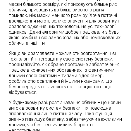
маски більшого розміру, які приховують більше рис
обличчя, призводять до більш високого рівня
помилок, ніж маски меншого розміру. Хоча поточні
дослідження мають велике значення для розвитку і
розповсюдження цих технологій, не усі технології
однакові. Деякі алгоритми добре працювали з будь-
якою комбінацією замаскованих або немаскованих
обличь, а інші – ні.
Якщо ви розглядаєте можливість розгортання цієї
технології й інтеграції її у свою систему безпеки,
проаналізуйте, як обране програмне забезпечення
працює в конкретних обставинах і з фактичними
даними своєї системи – типами відеокамер,
особливістю освітлення й іншими нюансами, що
безпосередньо впливають на фіксацію того, що
відбувається.
У будь-якому разі, розпізнавання обличь – це новий
виток в розвитку систем безпеки, і їх повсюдне
впровадження лише питання часу. Така функція
значно підвищує безпеку, забезпечуючи важливими
даними, які без неї виявилися б просто
недоступними!