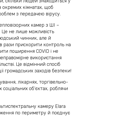
и, скільки людей знаходиться у
 в окремих кімнатах, щоб
облем з передачею вірусу.
епловізорних камер з ШІ –
 Це не лише можливість
юдський чинник, але й
в рази прискорити контроль на
нити поширення COVID і не
неправомірне використання
ільстві. Це відмінний спосіб
ії громадських заходів безпеки!
вання, лікарнях, торгівельно-
х соціальних об’єктах, роблячи
льтиспектральну камеру Elara
еження по периметру й поєднує