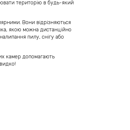
лювати територію в будь-який
лярними. Вони відрізняються
ика, якою можна дистанційно
налипання пилу, снігу або
них камер допомагають
видко!