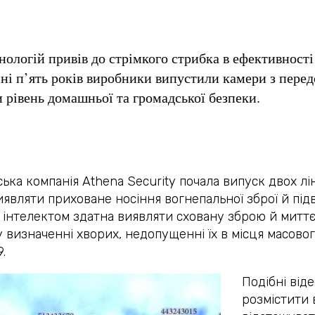
ологій привів до стрімкого стрибка в ефективності 
нні п’ять років виробники випустили камери з пер
и рівень домашньої та громадської безпеки.
ька компанія Athena Security почала випуск двох л
виявляти приховане носіння вогнепальної зброї й пі
 інтелектом здатна виявляти сховану зброю й миттє
 визначенні хворих, недопущенні їх в місця масово
.
Подібні від
розмістити 