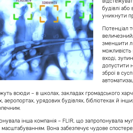
відстежуват
будівлі або
уникнути пр
Потенціал т
величезний.
зменшити л
можливість 
вході, зупи
допустити 
зброї в сусп
автоматизац
жуть всюди – в школах, закладах громадського харчу
 аеропортах, урядових будівлях, бібліотеках й інши
зпечним.
нувала інша компанія – FLIR, що запропонувала му
і масштабуванням. Вона забезпечує чудове спостер