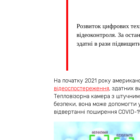
Розвиток цифрових техн
відеоконтроля. За оста
здатні в рази підвищит
На початку 2021 року американс
відеоспостереження
, здатних 
Тепловізорна камера з штучним
безпеки, вона може допомогти у
відвертанні поширення COVID-19