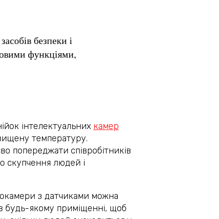
засобів безпеки і
едовими функціями,
інійок інтелектуальних
камер
двищену температуру.
во попереджати співробітників
го скупчення людей і
еокамери з датчиками можна
в будь-якому приміщенні, щоб