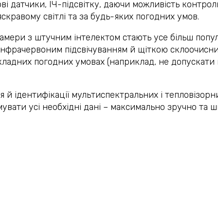
ві датчики, ІЧ-підсвітку, даючи можливість контро
 яскравому світлі та за будь-яких погодних умов.
амери з штучним інтелектом стають усе більш попу
 інфрачервоним підсвічуванням й щіткою склоочисн
ладних погодних умовах (наприклад, не допускати 
я й ідентифікації мультиспектральних і тепловізор
вати усі необхідні дані – максимально зручно та ш