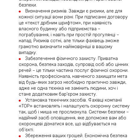
безпеки.
Визначення ризиків. Завжди є ризики, але для
кожної ситуації вони різні. При підписанні договору
це «текст дрібним шрифтом», при наявність
власного будинку або підприємства –
пограбування, і навіть при простій прогулянці –
напад. Ризиків сотні, але тільки фахівець зможе
грамотно визначити найімовірніші в вашому
випадку.
Забезпечення фізичного захисту. Приватна
охорона, безпека заходів, супровід осіб або цінних
речей – це тільки частина послуг фізичної охорони.
Наявність професіонала, навченого захищати мета
від будь-яких загроз необхідно практично завжди,
адже не одна техніка не замінить людини, хоч і
стане додатковим бар’єром захисту.
Установка технічних засобів. Фахівці компанії
«ТОР» встановлять і налаштують охоронну систему
так, щоб і миша не прослизнула. Системи безпеки –
надійний засіб оповіщення, яке допоможе вам або
охоронцеві дізнатися все, що відбувається на
об’єкті.
Збереження ваших грошей. Економічна безпека