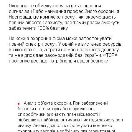
Охорона не обмежується на встановлення
сигналізації або наймання професійного охоронця.
Насправді, це комплекс послуг, які окремо дають
певний відсоток захисту, але тільки разом зможуть
забезпечити 100% безпеку.
Не кожна охоронна фірма може запропонувати
повний спектр послуг. У одній не вистачає ресурсів,
в іншої фахівців, а третя не має належного дозволу
та не відповідає законодавчій базі України. «ТОР»
пропонує все, що потрібно для вашої безпеки:
Аналіз об’єкта охорони. При забезпеченні
безпеки на території або в приміщенні,
співробітники вивчають план місцевості і
підбирають найбільш оптимальні методи захисту зон
ризику. Аналіз дозволяє сформувати комплекс
охоронних заходів, необхідних для гарантованої