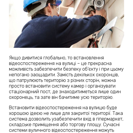
Якщо дивитися глобально, то встановлення
відеоспостереження на вулиці – це прекрасна
можливість забезпечити безпеку об’єкту і при цьому
непогано заощадити. Замість декількох охоронців,
що патрулюють територію з різних сторін, можна
просто встановити систему камер і організувати
стаціонарний пост, де знаходитиметься лише один
охоронець, та зате він бачитиме усю територію.
Встановити відеоспостереження на вулицю буде
хорошою ідеєю не лише для закритої території. Така
система дозволить узабезпечити вхід в гіпермаркет,
складське приміщення або торгову площу. Сучасні
системи вуличного відеоспостереження можуть