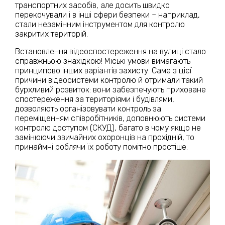
транспортних засобів, але досить швидко
перекочували і в інші сфери безпеки – наприклад,
стали незамінним інструментом для контролю
закритих територій.
Встановлення відеоспостереження на вулиці стало
справжньою знахідкою! Міські умови вимагають
принципово інших варіантів захисту. Саме з цієї
причини відеосистеми контролю й отримали такий
бурхливий розвиток: вони забезпечують приховане
спостереження за територіями і будівлями,
дозволяють організовувати контроль за
переміщенням співробітників, доповнюють системи
контролю доступом (СКУД), багато в чому якщо не
замінюючи звичайних охоронців на прохідній, то
принаймні роблячи їх роботу помітно простіше.