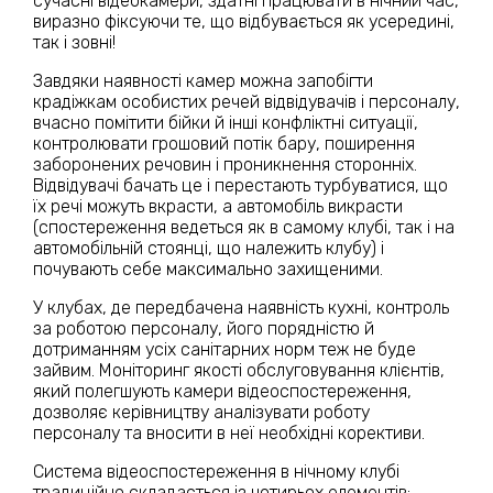
сучасні відеокамери, здатні працювати в нічний час,
виразно фіксуючи те, що відбувається як усередині,
так і зовні!
Завдяки наявності камер можна запобігти
крадіжкам особистих речей відвідувачів і персоналу,
вчасно помітити бійки й інші конфліктні ситуації,
контролювати грошовий потік бару, поширення
заборонених речовин і проникнення сторонніх.
Відвідувачі бачать це і перестають турбуватися, що
їх речі можуть вкрасти, а автомобіль викрасти
(спостереження ведеться як в самому клубі, так і на
автомобільній стоянці, що належить клубу) і
почувають себе максимально захищеними.
У клубах, де передбачена наявність кухні, контроль
за роботою персоналу, його порядністю й
дотриманням усіх санітарних норм теж не буде
зайвим. Моніторинг якості обслуговування клієнтів,
який полегшують камери відеоспостереження,
дозволяє керівництву аналізувати роботу
персоналу та вносити в неї необхідні корективи.
Система відеоспостереження в нічному клубі
традиційно складається із чотирьох елементів: