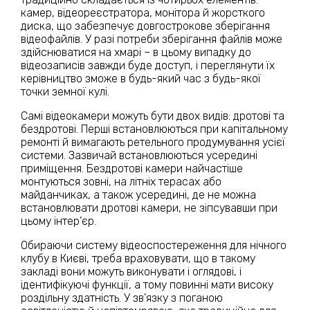
камер, відеореєстратора, монітора й жорсткого
диска, що забезпечує довгострокове зберігання
відеофайлів. У разі потреби зберігання файлів може
здійснюватися на хмарі – в цьому випадку до
відеозаписів завжди буде доступ, і переглянути їх
керівництво зможе в будь-який час з будь-якої
точки земної кулі.
Самі відеокамери можуть бути двох видів: дротові та
бездротові. Перші встановлюються при капітальному
ремонті й вимагають ретельного продумування усієї
системи. Зазвичай встановлюються усередині
приміщення. Бездротові камери найчастіше
монтуються зовні, на літніх терасах або
майданчиках, а також усередині, де не можна
встановлювати дротові камери, не зіпсувавши при
цьому інтер’єр.
Обираючи систему відеоспостереження для нічного
клубу в Києві, треба враховувати, що в такому
закладі вони можуть виконувати і оглядові, і
ідентифікуючі функції, а тому повинні мати високу
роздільну здатність. У зв’язку з поганою