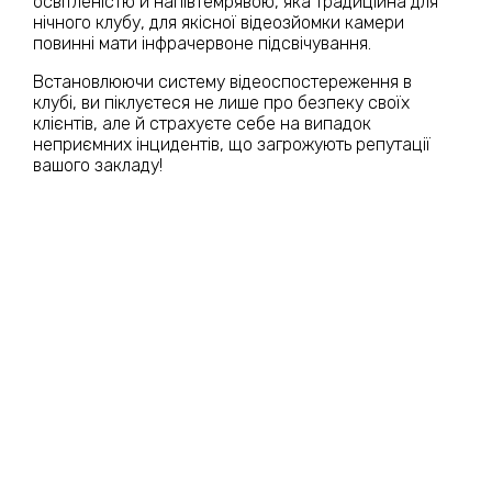
освітленістю й напівтемрявою, яка традиційна для
нічного клубу, для якісної відеозйомки камери
повинні мати інфрачервоне підсвічування.
Встановлюючи систему відеоспостереження в
клубі, ви піклуєтеся не лише про безпеку своїх
клієнтів, але й страхуєте себе на випадок
неприємних інцидентів, що загрожують репутації
вашого закладу!