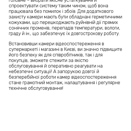
головне – вибрати якісне устаткування й
спроектувати систему таким чином, щоб вона
працювала без помилок і збоїв. Для додаткового
захисту камери мають бути обладнані герметичними
кожухами, що перешкоджають руйнівній дії прямих
сонячних променів, перепадів температури, вологи,
граду й ін., що забезпечує їх довгострокову роботу.
Встановивши камери відеоспостереження в
супермаркеті і магазині в Києві, ви значно підвищите
його безпеку як для співробітників, так і для
покупців, зможете стежити за якістю
обслуговування й оперативно реагувати на
небезпечні ситуації! А запорукою довгої й
безперебійної роботи камер відеоспостереження
стане грамотний монтаж, налаштування і регулярне
технічне обслуговування!