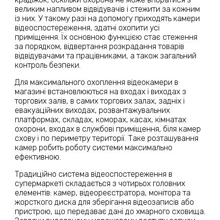
великим напливом відвідувачів і стежити за кожним
із них. У такому разі на допомогу приходять камери
відеоспостереження, здатні охопити усі
приміщення. Їх основною функцією стає стеження
за порядком, відвертання розкрадання товарів
відвідувачами та працівниками, а також загальний
контроль безпеки.
Для максимального охоплення відеокамери в
магазині встановлюються на входах і виходах з
торгових залів, в самих торгових залах, задніх і
евакуаційних виходах, розвантажувальних
платформах, складах, коморах, касах, кімнатах
охорони, входах в службові приміщення, біля камер
схову і по периметру території. Таке розташування
камер робить роботу системи максимально
ефективною.
Традиційно система відеоспостереження в
супермаркеті складається з чотирьох головних
елементів: камер, відеореєстратора, монітора та
жорсткого диска для зберігання відеозаписів або
пристрою, що передаває дані до хмарного сховища.