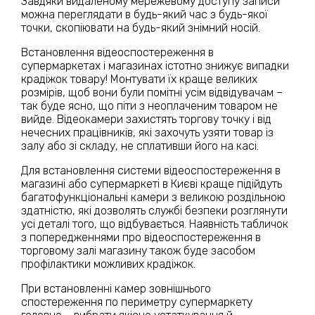
Завдяки видаленому мережевому доступу записи
можна переглядати в будь-який час з будь-якої
точки, скопіювати на будь-який знімний носій.
Встановлення відеоспостереження в
супермаркетах і магазинах істотно знижує випадки
крадіжок товару! Монтувати їх краще великих
розмірів, щоб вони були помітні усім відвідувачам –
так буде ясно, що піти з неоплаченим товаром не
вийде. Відеокамери захистять торгову точку і від
нечесних працівників, які захочуть узяти товар із
залу або зі складу, не сплативши його на касі.
Для встановлення системи відеоспостереження в
магазині або супермаркеті в Києві краще підійдуть
багатофункціональні камери з великою роздільною
здатністю, які дозволять службі безпеки розглянути
усі деталі того, що відбувається. Наявність табличок
з попередженнями про відеоспостереження в
торговому залі магазину також буде засобом
профілактики можливих крадіжок.
При встановленні камер зовнішнього
спостереження по периметру супермаркету